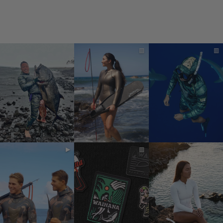
$44.95
▥
▥
▶
▥
▥