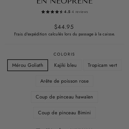
EN NÉOPRÈNE
4.5
·
4 reviews
Prix
$44.95
régulier
Frais d'expédition
calculés lors du passage à la caisse.
COLORIS
Mérou Goliath
Kajiki bleu
Tropicam vert
Arête de poisson rose
Coup de pinceau hawaïen
Coup de pinceau Bimini