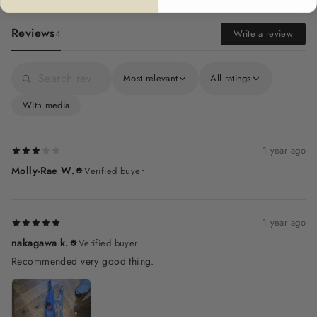
Reviews
Write a review
4
Most relevant
All ratings
With media
1 year ago
Molly-Rae W.
Verified buyer
1 year ago
nakagawa k.
Verified buyer
Recommended very good thing.