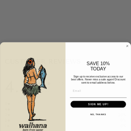
E
★★★★☆
(4)
$44.95
CUSTOMER REVIEWS
SAVE 10%
TODAY
4.5
Sign up to receive exclusive access to our
best offers. Never miss a sale again! Discount
/ 5
sent to email address below.
4 reviews
5
75%
SIGN ME UP!
4
0%
3
25%
NO, THANKS
2
0%
1
0%