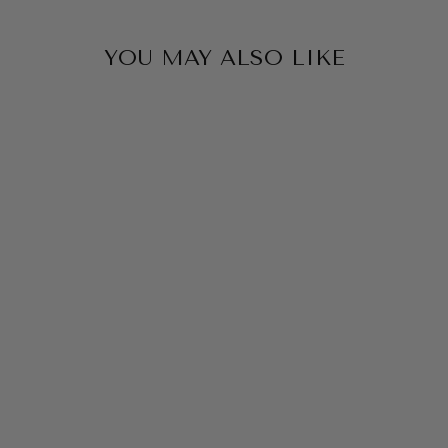
YOU MAY ALSO LIKE
CHAUSSETTE
DE
PROTECTION
EN NÉOPRÈNE
★★★★☆
(4)