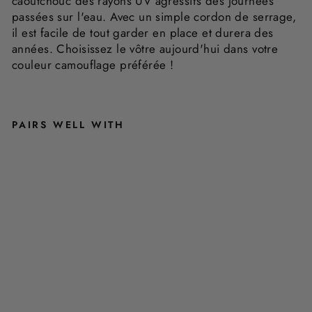
caoutchouc des rayons UV agressifs des journées
passées sur l'eau. Avec un simple cordon de serrage,
il est facile de tout garder en place et durera des
années. Choisissez le vôtre aujourd'hui dans votre
couleur camouflage préférée !
PAIRS WELL WITH
C
H
A
U
S
S
E
T
T
E