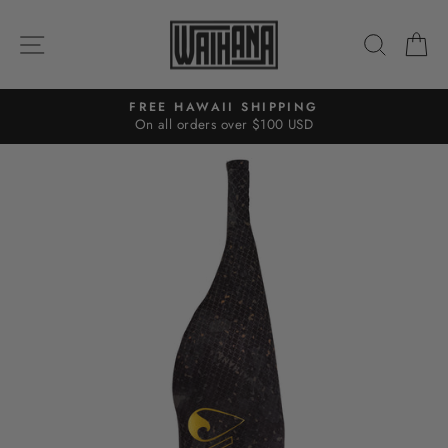
Passer
au
NAVIGATION
RECH
P
contenu
FREE HAWAII SHIPPING
On all orders over $100 USD
Diaporama
Pause