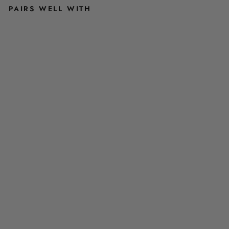
PAIRS WELL WITH
C
A
M
I
O
N
N
E
U
R
P
L
O
N
G
E
U
R