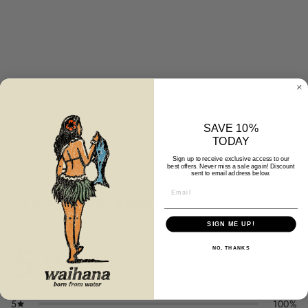
L
A
G
O
N
★★★★★
(1)
$39.99
SAVE 10%
TODAY
Sign up to receive exclusive access to our
best offers. Never miss a sale again! Discount
sent to email address below.
CUSTOMER REVIEWS
SIGN ME UP!
5
NO, THANKS
/ 5
1 review
5
100%