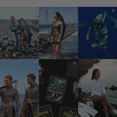
▥
▥
▶
▥
▥