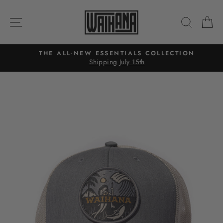
Passer
au
NAVIGATION
RECH
P
contenu
THE ALL-NEW ESSENTIALS COLLECTION
Shipping July 15th
Diaporama
Pause