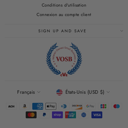
Conditions d'utilisation
Connexion au compte client
SIGN UP AND SAVE
LANGUE
DEVISE
Français
États-Unis (USD $)