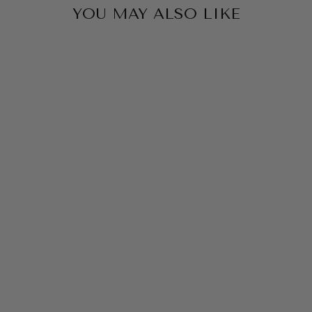
YOU MAY ALSO LIKE
CAMIONNEUR
PLONGEUR
LAGON
★★★★★
(1)
$39.99