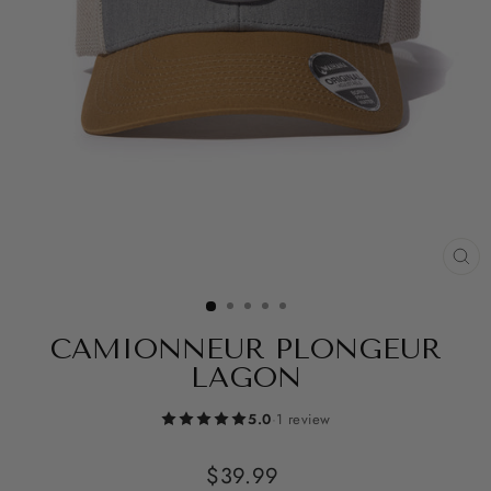
FE
(ES
CAMIONNEUR PLONGEUR
LAGON
5.0
·
1 review
Prix
$39.99